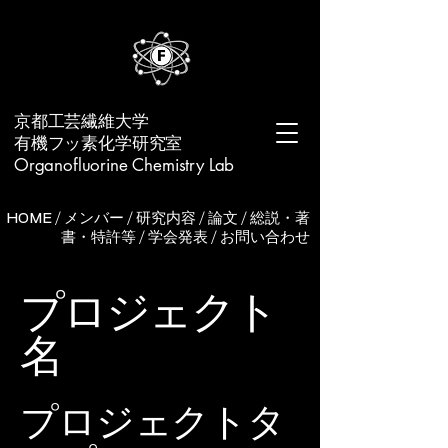
​京都工芸繊維大学
有機フッ素化学研究室
Organofluorine Chemistry Lab
HOME
/
メンバー
/
研究内容
/
論文
/
総説・著
書・特許等
/
学会発表
/
お問い合わせ
プロジェクト
名
プロジェクトタ